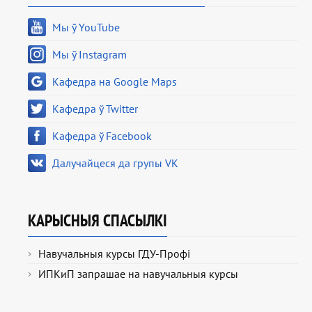
Мы ў YouTube
Мы ў Instagram
Кафедра на Google Maps
Кафедра ў Twitter
Кафедра ў Facebook
Далучайцеся да групы VK
КАРЫСНЫЯ СПАСЫЛКІ
Навучальныя курсы ГДУ-Профі
ИПКиП запрашае на навучальныя курсы