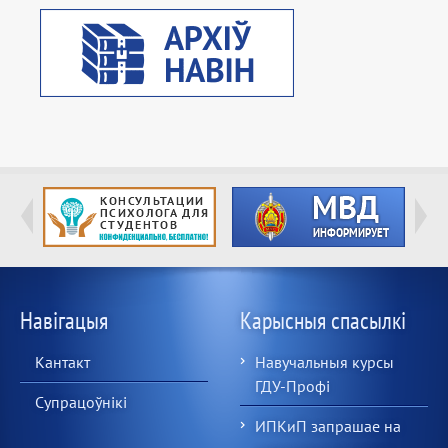
Навігацыя
Карысныя спасылкі
Кантакт
Навучальныя курсы
ГДУ-Профі
Супрацоўнікі
ИПКиП запрашае на