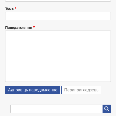
Тэма
Паведамленне
ПОШУК
Пошук